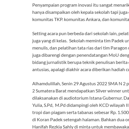
Penyampaian program inovasi itu sangat menarik 
hanya disampaikan oleh kepala sekolah tapi jug
komunitas TKP. komunitas Ankara, dan komunitas
Setting acara pun berbeda dari sekolah lain, pela
juga yang di kelas. Sekolah meminta tim Padek 
menulis, dan pelatihan tata rias dari tim Paragon
juga dibarengi dengan penendatangan MoU dengan
bidang jurnalistik berupa teknik penulisan berita
antusias, apalagi diakhir acara diberikan hadia
Alhamdulillah, Senin 29 Agustus 2022 SMA N 2 
2 Sumatera Barat mendapatkan Silver winner unt
dilaksanakan di audiotorium Istana Gubernur. D
Yulia, S.Pd, M.Pd didampingi oleh KCD wilayah II
tropi dan piagam serta tabanas sebesar Rp. 1.500
di Koran Padek setengah halaman. Bahkan dua o
Hanifah Rezkia Sahly di minta untuk membawaka