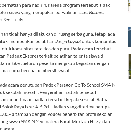
perhatian para hadirin, karena program tersebut tidak
a oleh siswa yang merupakan perwakilan
class Businis
,
 Seni Lukis.
tihan tidak hanya dilakukan di ruang serba guna, tetapi ada
untuk memberikan pelatihan
design Layout
untuk komunitas
 untuk komunitas tata rias dan guru. Pada acara tersebut
 Padang Ekspres terkait pelatihan talenta siswa di
 dan artikel. Seluruh peserta mengikuti kegiatan dengan
h cuma-cuma berupa pembersih wajah.
pada acara penutupan Padek Paragon Go To School SMA N
uk sekolah Inovatif. Penyerahan hadiah tersebut
alam penerimaan hadiah tersebut kepala sekolah Ratna
I Solok Raya Israr A, S.Pd. Hadiah yang diterima berupa
.000,- ditambah dengan voucer penerbitan profil sekolah
rang siswa SMA N 2 Sumatera Barat Murtaza Hirzy dan
n acara.