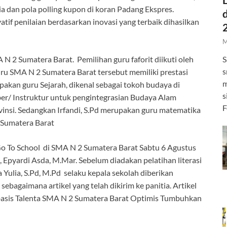
tia dan pola polling kupon di koran Padang Ekspres.
atif penilaian berdasarkan inovasi yang terbaik dihasilkan
M
N 2 Sumatera Barat. Pemilihan guru faforit diikuti oleh
S
s
uru SMA N 2 Sumatera Barat tersebut memiliki prestasi
m
pakan guru Sejarah, dikenal sebagai tokoh budaya di
s
ber/ Instruktur untuk pengintegrasian Budaya Alam
F
vinsi. Sedangkan Irfandi, S.Pd merupakan guru matematika
i Sumatera Barat
o To School di SMA N 2 Sumatera Barat Sabtu 6 Agustus
 Epyardi Asda, M.Mar. Sebelum diadakan pelatihan literasi
a Yulia, S.Pd, M.Pd selaku kepala sekolah diberikan
agaimana artikel yang telah dikirim ke panitia. Artikel
rbasis Talenta SMA N 2 Sumatera Barat Optimis Tumbuhkan