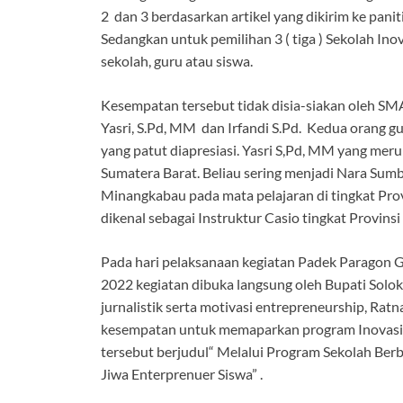
2 dan 3 berdasarkan artikel yang dikirim ke pani
Sedangkan untuk pemilihan 3 ( tiga ) Sekolah Inov
sekolah, guru atau siswa.
Kesempatan tersebut tidak disia-siakan oleh SMA 
Yasri, S.Pd, MM dan Irfandi S.Pd. Kedua orang g
yang patut diapresiasi. Yasri S,Pd, MM yang meru
Sumatera Barat. Beliau sering menjadi Nara Sum
Minangkabau pada mata pelajaran di tingkat Pro
dikenal sebagai Instruktur Casio tingkat Provins
Pada hari pelaksanaan kegiatan Padek Paragon G
2022 kegiatan dibuka langsung oleh Bupati Solok,
jurnalistik serta motivasi entrepreneurship, Ratn
kesempatan untuk memaparkan program Inovasi seb
tersebut berjudul“ Melalui Program Sekolah Be
Jiwa Enterprenuer Siswa” .