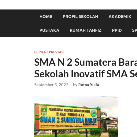
HOME
PROFIL SEKOLAH
AKADEMIK
PUSTAKA
RUMAH TAHFIZ
PPID
S
BERITA
/
PRESTASI
SMA N 2 Sumatera Bara
Sekolah Inovatif SMA S
September 3, 2022
-
by
Ratna Yulia