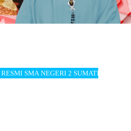
RI 2 SUMATERA BARAT " Visi " terwujudnya 