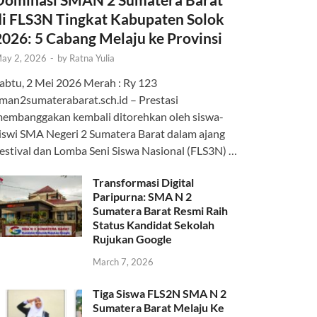
di FLS3N Tingkat Kabupaten Solok
2026: 5 Cabang Melaju ke Provinsi
ay 2, 2026
-
by
Ratna Yulia
abtu, 2 Mei 2026 Merah : Ry 123
man2sumaterabarat.sch.id – Prestasi
embanggakan kembali ditorehkan oleh siswa-
iswi SMA Negeri 2 Sumatera Barat dalam ajang
estival dan Lomba Seni Siswa Nasional (FLS3N) …
Transformasi Digital
Paripurna: SMA N 2
Sumatera Barat Resmi Raih
Status Kandidat Sekolah
Rujukan Google
March 7, 2026
Tiga Siswa FLS2N SMA N 2
Sumatera Barat Melaju Ke