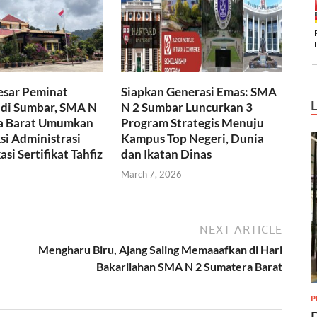
esar Peminat
Siapkan Generasi Emas: SMA
 di Sumbar, SMA N
N 2 Sumbar Luncurkan 3
a Barat Umumkan
Program Strategis Menuju
ksi Administrasi
Kampus Top Negeri, Dunia
asi Sertifikat Tahfiz
dan Ikatan Dinas
March 7, 2026
NEXT ARTICLE
Mengharu Biru, Ajang Saling Memaaafkan di Hari
Bakarilahan SMA N 2 Sumatera Barat
P