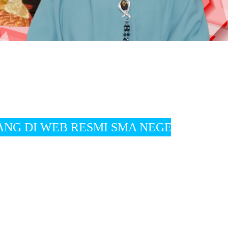
SMI SMA NEGERI 2 SUMATERA BARAT " Visi " 