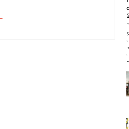
 →
M
S
s
m
s
F