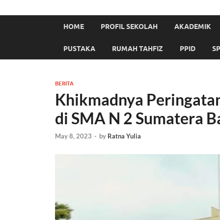
HOME
PROFIL SEKOLAH
AKADEMIK
PUSTAKA
RUMAH TAHFIZ
PPID
S
BERITA
Khikmadnya Peringatan
di SMA N 2 Sumatera B
May 8, 2023
-
by
Ratna Yulia