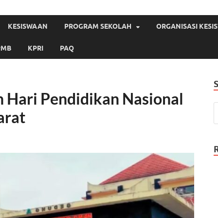
KESISWAAN
PROGRAM SEKOLAH
ORGANISASI KES
PMB
KPRI
PAQ
 Hari Pendidikan Nasional
arat