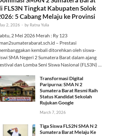
di FLS3N Tingkat Kabupaten Solok
2026: 5 Cabang Melaju ke Provinsi
ay 2, 2026
-
by
Ratna Yulia
abtu, 2 Mei 2026 Merah : Ry 123
man2sumaterabarat.sch.id – Prestasi
embanggakan kembali ditorehkan oleh siswa-
iswi SMA Negeri 2 Sumatera Barat dalam ajang
estival dan Lomba Seni Siswa Nasional (FLS3N) …
Transformasi Digital
Paripurna: SMA N 2
Sumatera Barat Resmi Raih
Status Kandidat Sekolah
Rujukan Google
March 7, 2026
Tiga Siswa FLS2N SMA N 2
Sumatera Barat Melaju Ke