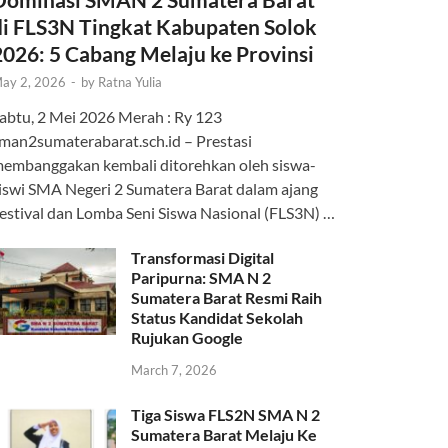
di FLS3N Tingkat Kabupaten Solok
2026: 5 Cabang Melaju ke Provinsi
ay 2, 2026
-
by
Ratna Yulia
abtu, 2 Mei 2026 Merah : Ry 123
man2sumaterabarat.sch.id – Prestasi
embanggakan kembali ditorehkan oleh siswa-
iswi SMA Negeri 2 Sumatera Barat dalam ajang
estival dan Lomba Seni Siswa Nasional (FLS3N) …
Transformasi Digital
Paripurna: SMA N 2
Sumatera Barat Resmi Raih
Status Kandidat Sekolah
Rujukan Google
March 7, 2026
Tiga Siswa FLS2N SMA N 2
Sumatera Barat Melaju Ke