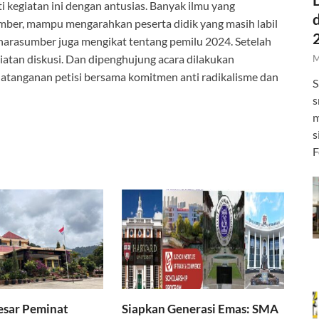
 kegiatan ini dengan antusias. Banyak ilmu yang
mber, mampu mengarahkan peserta didik yang masih labil
, narasumber juga mengikat tentang pemilu 2024. Setelah
giatan diskusi. Dan dipenghujung acara dilakukan
M
tanganan petisi bersama komitmen anti radikalisme dan
S
s
m
s
F
esar Peminat
Siapkan Generasi Emas: SMA