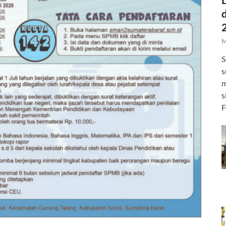
M
S
s
m
s
F