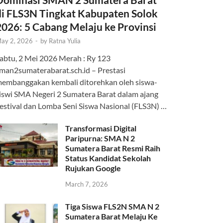
di FLS3N Tingkat Kabupaten Solok
2026: 5 Cabang Melaju ke Provinsi
ay 2, 2026
-
by
Ratna Yulia
abtu, 2 Mei 2026 Merah : Ry 123
man2sumaterabarat.sch.id – Prestasi
embanggakan kembali ditorehkan oleh siswa-
iswi SMA Negeri 2 Sumatera Barat dalam ajang
estival dan Lomba Seni Siswa Nasional (FLS3N) …
Transformasi Digital
Paripurna: SMA N 2
Sumatera Barat Resmi Raih
Status Kandidat Sekolah
Rujukan Google
March 7, 2026
Tiga Siswa FLS2N SMA N 2
Sumatera Barat Melaju Ke