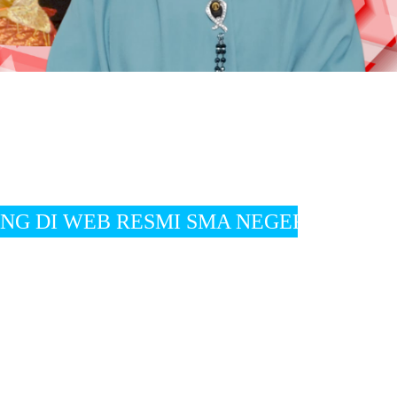
 SMA NEGERI 2 SUMATERA BARAT " Visi " terw