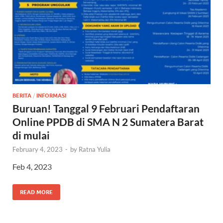
BERITA
/
INFORMASI
Buruan! Tanggal 9 Februari Pendaftaran
Online PPDB di SMA N 2 Sumatera Barat
di mulai
February 4, 2023
-
by
Ratna Yulia
Feb 4, 2023
READ MORE